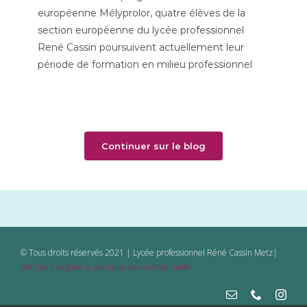
Mélyprolor Irlande : des
européenne Mélyprolor, quatre élèves de la
section européenne du lycée professionnel
élèves qui gagnent en
René Cassin poursuivent actuellement leur
autonomie et en
période de formation en milieu professionnel
confiance
Continuer sur le blog
© Tous droits réservés 2021 | Lycée professionnel Réné Cassin Metz|
Mentions Légales & politique de confidentialité