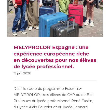
MELYPROLOR Espagne : une
expérience européenne riche
en découvertes pour nos élèves
MELYPROLOR Espagne :
de lycée professionnel.
une expérience
19 juin 2026
européenne riche en
découvertes pour nos
Dans le cadre du programme Erasmus+
MELYPROLOR, trois élèves de CAP ou de Bac
élèves de lycée
Pro issues du lycée professionnel René Cassin,
professionnel.
du lycée Alain Fournier et du lycée Léonard