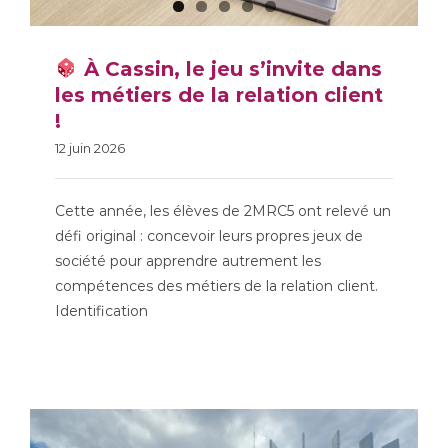
À Cassin, le jeu s’invite dans
les métiers de la relation client
!
12 juin 2026
À Cassin, le jeu s’invite
Cette année, les élèves de 2MRC5 ont relevé un
dans les métiers de la
défi original : concevoir leurs propres jeux de
relation client !
société pour apprendre autrement les
compétences des métiers de la relation client.
Identification