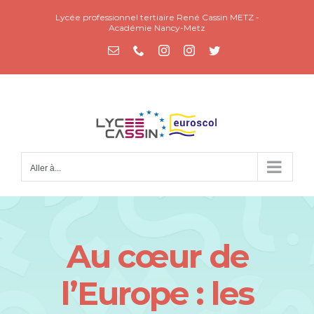
Passer
Lycée professionnel tertiaire René Cassin METZ -
au
Académie Nancy-Metz
contenu
Email
Téléphone
Instagram
Instagram
Twitter
Aller à...
Au cœur de
l’Europe : les