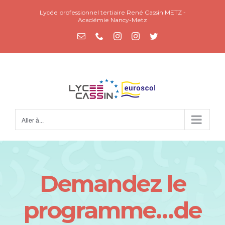
Passer
Lycée professionnel tertiaire René Cassin METZ -
au
Académie Nancy-Metz
contenu
Email
Téléphone
Instagram
Instagram
Twitter
Aller à...
Demandez le
programme…de