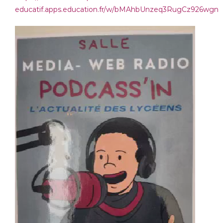
educatif.apps.education.fr/w/bMAhbUnzeq3RugCz926wgn