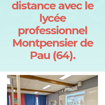
distance avec le
lycée
professionnel
Montpensier de
Pau (64).