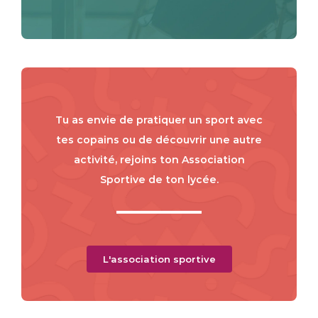
Tu as envie de pratiquer un sport avec
tes copains ou de découvrir une autre
activité, rejoins ton Association
Sportive de ton lycée.
L'association sportive