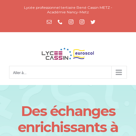
Passer
Lycée professionnel tertiaire René Cassin METZ -
au
Académie Nancy-Metz
contenu
Email
Téléphone
Instagram
Instagram
Twitter
Aller à...
Des échanges
enrichissants à