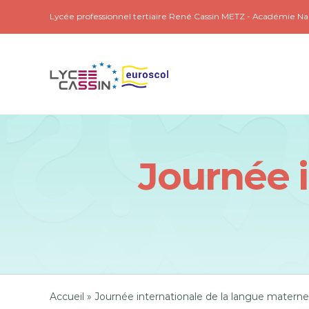
Passer
Lycée professionnel tertiaire René Cassin METZ - Académie N
au
contenu
Journée i
Accueil
»
Journée internationale de la langue materne