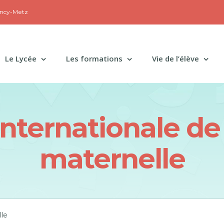
ancy-Metz
Le Lycée
Les formations
Vie de l’élève
nternationale de
maternelle
lle