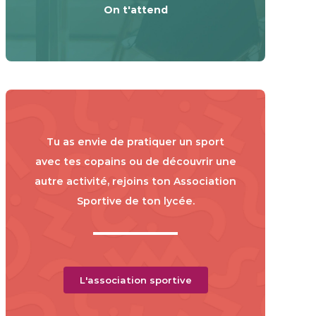
On t'attend
Tu as envie de pratiquer un sport
avec tes copains ou de découvrir une
autre activité, rejoins ton Association
Sportive de ton lycée.
L'association sportive