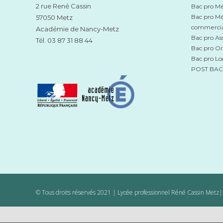
2 rue René Cassin
Bac pro Mé
Bac pro Mé
57050 Metz
commerci
Académie de Nancy-Metz
Bac pro Ass
Tél. 03 87 31 88 44
Bac pro Or
Bac pro Lo
POST BAC V
© Tous droits réservés 2021 | Lycée professionnel Réné Cassin Metz