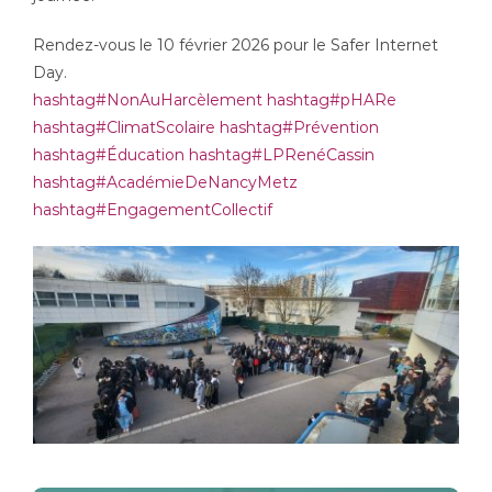
Rendez-vous le 10 février 2026 pour le Safer Internet
Day.
hashtag
#
NonAuHarcèlement
hashtag
#
pHARe
hashtag
#
ClimatScolaire
hashtag
#
Prévention
hashtag
#
Éducation
hashtag
#
LPRenéCassin
hashtag
#
AcadémieDeNancyMetz
hashtag
#
EngagementCollectif