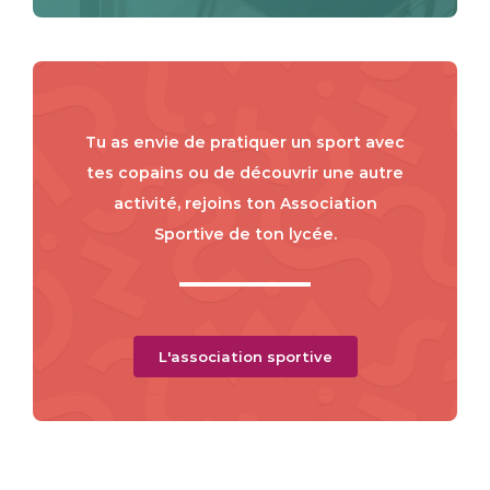
Tu as envie de pratiquer un sport avec
tes copains ou de découvrir une autre
activité, rejoins ton Association
Sportive de ton lycée.
L'association sportive