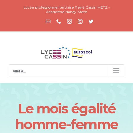
Passer
Lycée professionnel tertiaire René Cassin METZ -
au
Académie Nancy-Metz
contenu
Email
Téléphone
Instagram
Instagram
Twitter
Aller à...
Le mois égalité
homme-femme