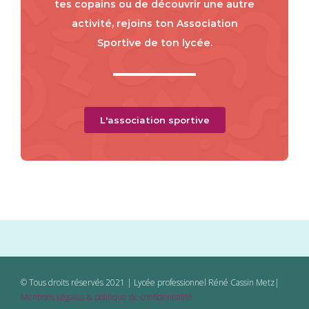
tes copains ou de découvrir une autre
activité, rejoins ton Association
Sportive de ton lycée.
L'association sportive
© Tous droits réservés 2021 | Lycée professionnel Réné Cassin Metz|
Mentions Légales & politique de confidentialité