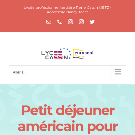
Passer
Lycée professionnel tertiaire René Cassin METZ -
au
Académie Nancy-Metz
contenu
Email
Téléphone
Instagram
Instagram
Twitter
Aller à...
Petit déjeuner
américain pour