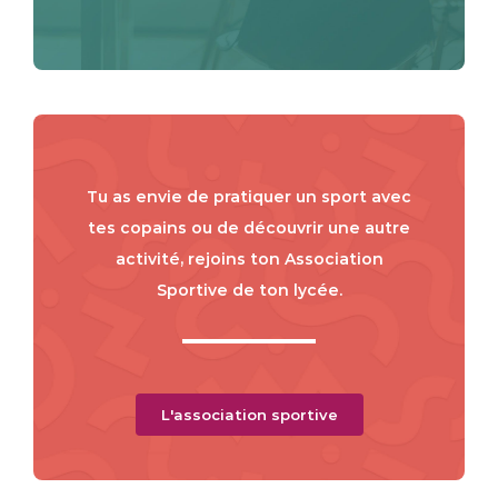
Tu as envie de pratiquer un sport avec
tes copains ou de découvrir une autre
activité, rejoins ton Association
Sportive de ton lycée.
L'association sportive