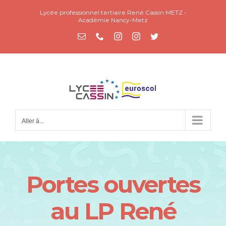
Passer
Lycée professionnel tertiaire René Cassin METZ -
au
Académie Nancy-Metz
contenu
Email
Téléphone
Instagram
Instagram
Twitter
Aller à...
Portes ouvertes
au LP René