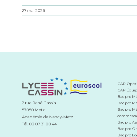
27 mai 2026
CAP Opérat
CAP Équip
Bac pro Mét
2 rue René Cassin
Bac pro Mé
Bac pro Mé
57050 Metz
commerci
Académie de Nancy-Metz
Bac pro Ass
Tél. 03 87 31 88 44
Bac pro Or
Bac pro Lo