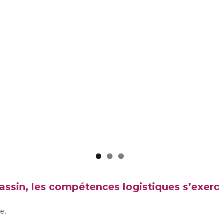
essionnel René Cassin, les comp
s’exercent aussi… au CDI !
ssin, les compétences logistiques s’exerc
e,