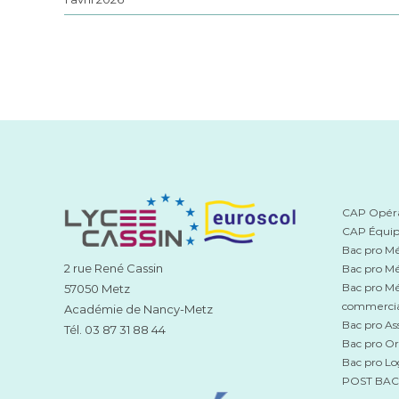
Projet Hip-Hop : 
CAP Opérat
CAP Équip
Bac pro Mét
2 rue René Cassin
Bac pro Mé
Bac pro Mé
57050 Metz
commerci
Académie de Nancy-Metz
Bac pro Ass
Tél. 03 87 31 88 44
Bac pro Or
Bac pro Lo
POST BAC V