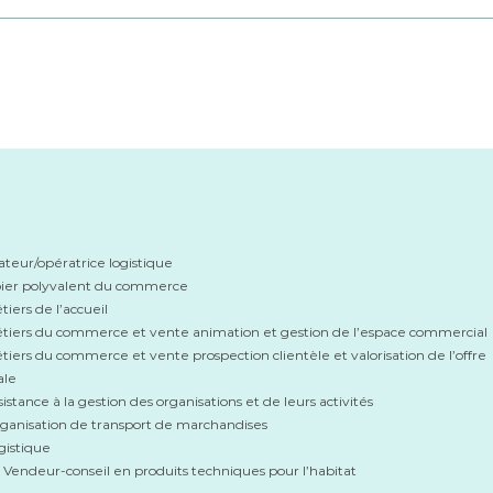
initiation au breakdance pour l
eur/opératrice logistique
ier polyvalent du commerce
iers de l’accueil
tiers du commerce et vente animation et gestion de l’espace commercial
tiers du commerce et vente prospection clientèle et valorisation de l’offre
ale
istance à la gestion des organisations et de leurs activités
ganisation de transport de marchandises
gistique
endeur-conseil en produits techniques pour l’habitat